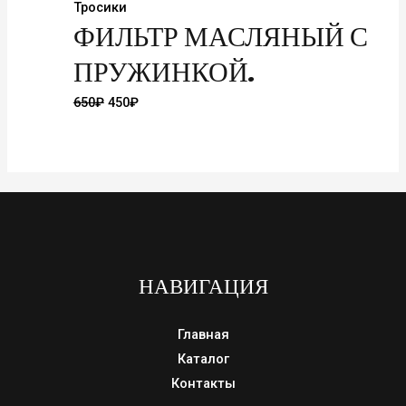
Тросики
ФИЛЬТР МАСЛЯНЫЙ С
ПРУЖИНКОЙ.
Первоначальная
Текущая
650
₽
450
₽
цена
цена:
составляла
450₽.
650₽.
НАВИГАЦИЯ
Главная
Каталог
Контакты