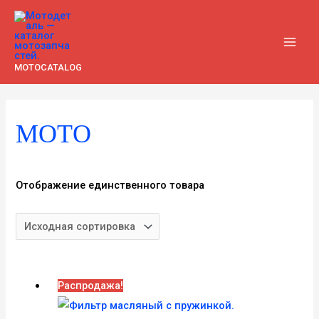
Перейти
к
содержимому
MAI
MOTOCATALOG
MEN
МОТО
Отображение единственного товара
Распродажа!