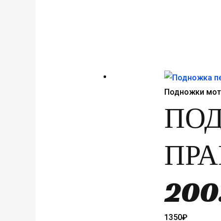
составл
12
2100₽.
Подножки мо
ПО
ПРА
200
1350
₽