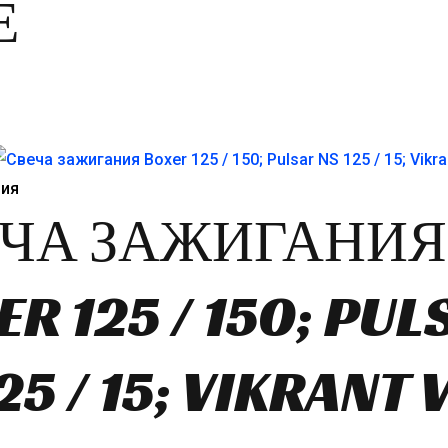
Е
ния
ЧА ЗАЖИГАНИЯ
R 125 / 150; PUL
25 / 15; VIKRANT 
чальная
ущая