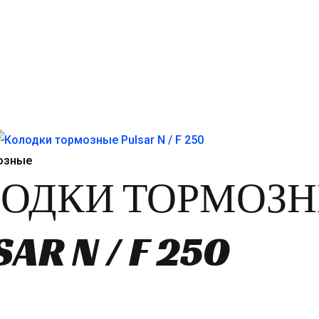
:
ла
.
озные
ОДКИ ТОРМОЗ
AR N / F 250
чальная
екущая
на: