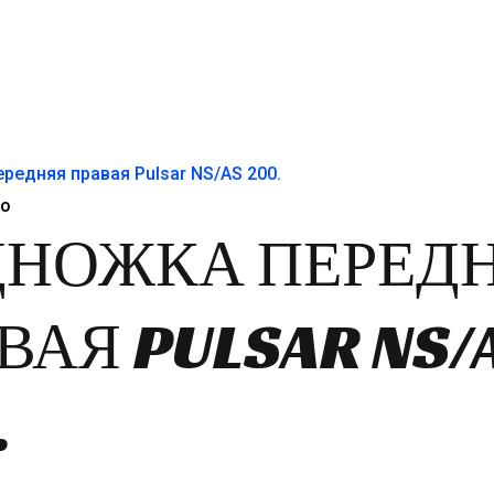
яла
50₽.
то
ДНОЖКА ПЕРЕД
ВАЯ PULSAR NS/
.