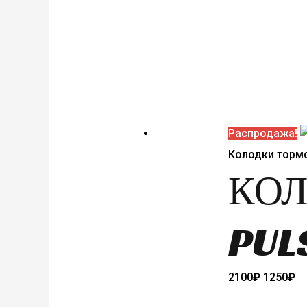
цена
цена
составля
450₽
990₽.
Распродажа!
Колодки торм
КОЛ
PULS
Первона
Т
2100
₽
1250
₽
цена
це