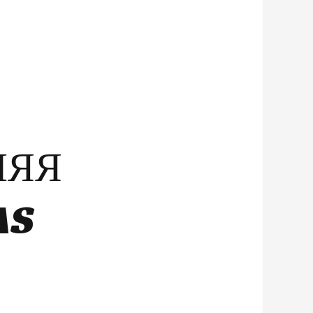
НЯЯ
AS