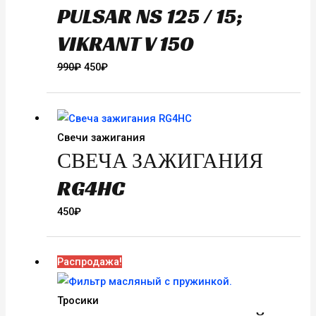
PULSAR NS 125 / 15;
VIKRANT V 150
Первоначальная
Текущая
990
₽
450
₽
цена
цена:
составляла
450₽.
990₽.
Свечи зажигания
СВЕЧА ЗАЖИГАНИЯ
RG4HC
450
₽
Распродажа!
Тросики