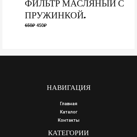
ФИЛЬТР МАСЛЯНЫЙ С
ПРУЖИНКОЙ.
Первоначальная
Текущая
650
₽
450
₽
цена
цена:
составляла
450₽.
650₽.
НАВИГАЦИЯ
Главная
Каталог
Контакты
КАТЕГОРИИ