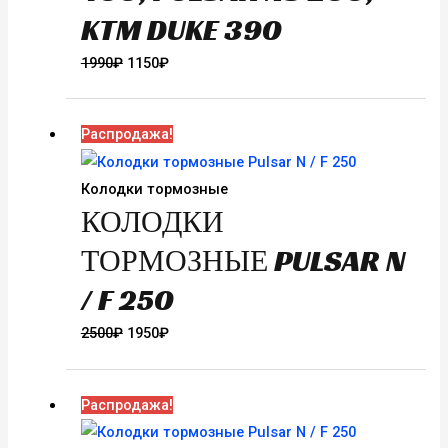
KTM DUKE 390
Первоначальная
Текущая
1990
₽
1150
₽
цена
цена:
составляла
1150₽.
Распродажа!
1990₽.
Колодки тормозные
КОЛОДКИ
ТОРМОЗНЫЕ PULSAR N
/ F 250
Первоначальная
Текущая
2500
₽
1950
₽
цена
цена:
составляла
1950₽.
Распродажа!
2500₽.