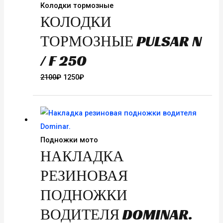
Колодки тормозные
КОЛОДКИ
ТОРМОЗНЫЕ PULSAR N
/ F 250
Первоначальная
Текущая
2100
₽
1250
₽
цена
цена:
составляла
1250₽.
2100₽.
Подножки мото
НАКЛАДКА
РЕЗИНОВАЯ
ПОДНОЖКИ
ВОДИТЕЛЯ DOMINAR.